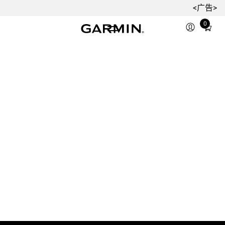
<广告>
0
Total
items
in
cart:
0