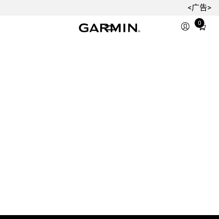
<广告>
0
Total
items
in
cart:
0