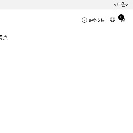
<广告>
0
Total
服务支持
items
in
网点
cart:
0