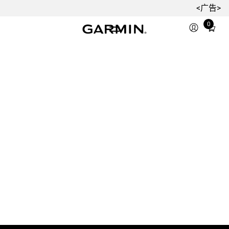
<广告>
0
Total
items
in
cart:
0