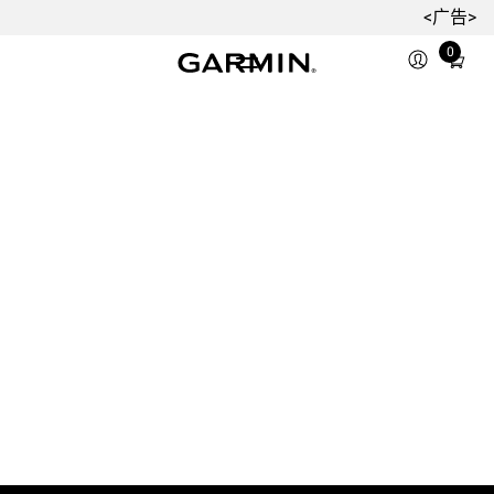
<广告>
0
Total
items
in
cart:
0