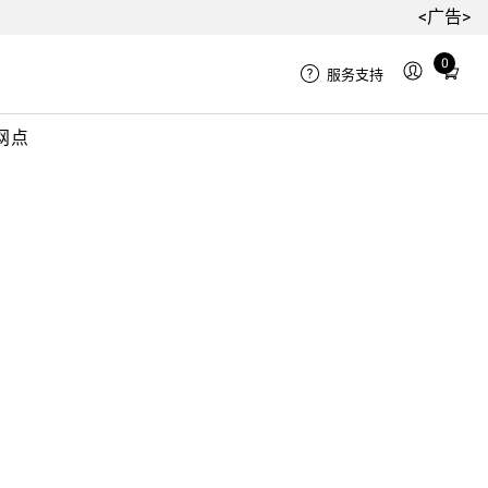
<广告>
0
Total
服务支持
items
in
网点
cart:
0