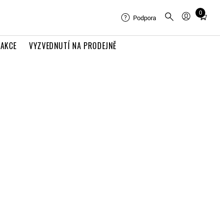
0
Total
Podpora
items
in
AKCE
VYZVEDNUTÍ NA PRODEJNĚ
cart:
0