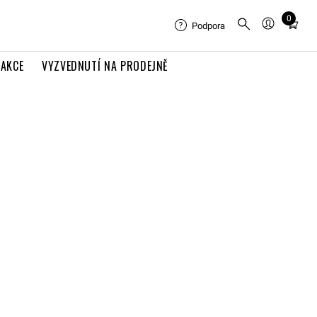
0
Total
Podpora
items
in
AKCE
VYZVEDNUTÍ NA PRODEJNĚ
cart:
0