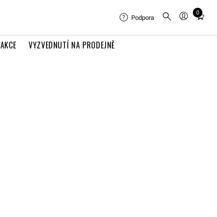
0
Total
Podpora
items
in
AKCE
VYZVEDNUTÍ NA PRODEJNĚ
cart:
0