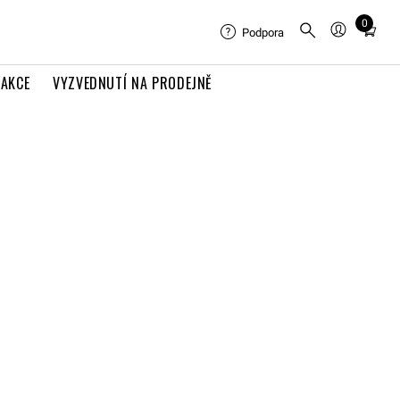
0
Total
Podpora
items
in
AKCE
VYZVEDNUTÍ NA PRODEJNĚ
cart:
0