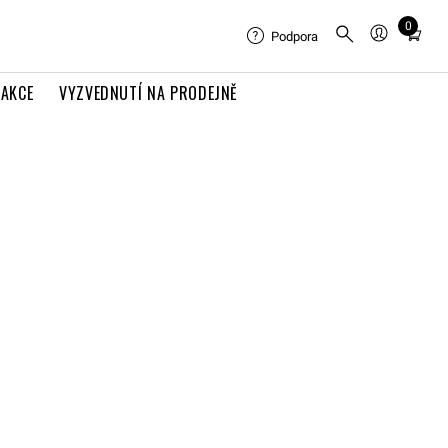
0
Total
Podpora
items
in
AKCE
VYZVEDNUTÍ NA PRODEJNĚ
cart:
0