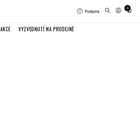
0
Total
Podpora
items
in
AKCE
VYZVEDNUTÍ NA PRODEJNĚ
cart:
0