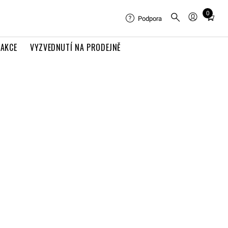
0
Total
Podpora
items
in
AKCE
VYZVEDNUTÍ NA PRODEJNĚ
cart:
0