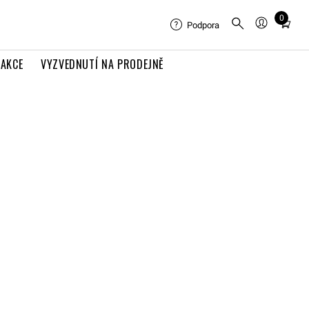
0
Total
Podpora
items
in
AKCE
VYZVEDNUTÍ NA PRODEJNĚ
cart:
0