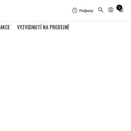
0
Total
Podpora
items
in
AKCE
VYZVEDNUTÍ NA PRODEJNĚ
cart:
0