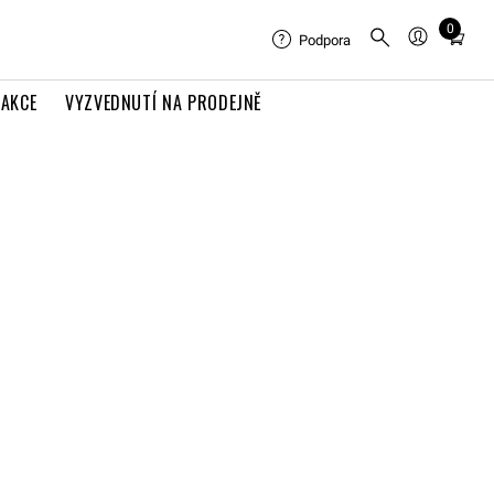
0
Total
Podpora
items
in
AKCE
VYZVEDNUTÍ NA PRODEJNĚ
cart:
0