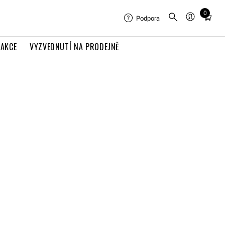
0
Total
Podpora
items
in
AKCE
VYZVEDNUTÍ NA PRODEJNĚ
cart:
0