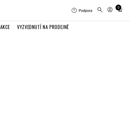
0
Total
Podpora
items
in
AKCE
VYZVEDNUTÍ NA PRODEJNĚ
cart:
0