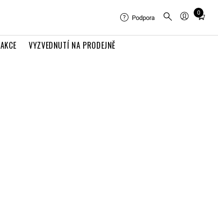
0
Total
Podpora
items
in
AKCE
VYZVEDNUTÍ NA PRODEJNĚ
cart:
0