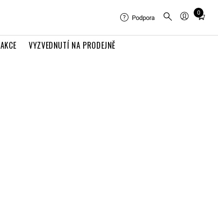
0
Total
Podpora
items
in
AKCE
VYZVEDNUTÍ NA PRODEJNĚ
cart:
0