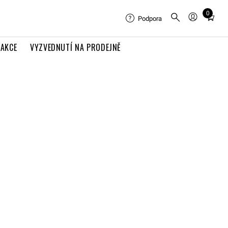
0
Total
Podpora
items
in
AKCE
VYZVEDNUTÍ NA PRODEJNĚ
cart:
0