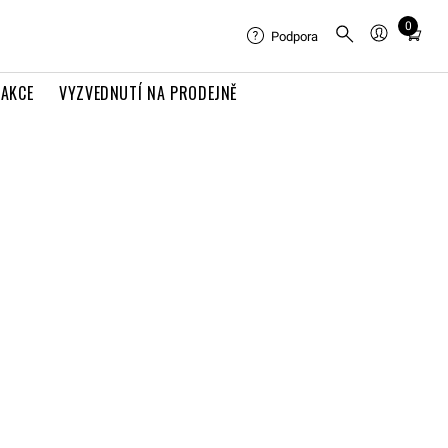
0
Total
Podpora
items
in
AKCE
VYZVEDNUTÍ NA PRODEJNĚ
cart:
0