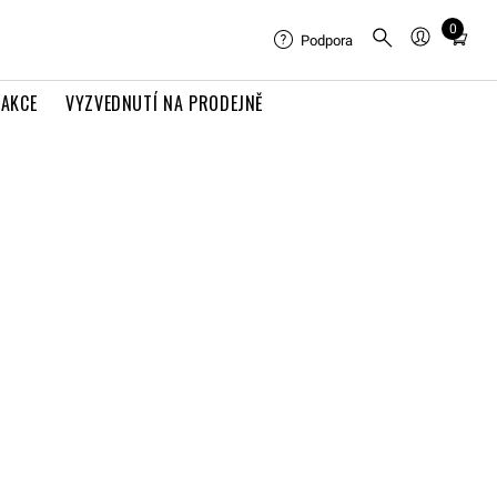
0
Total
Podpora
items
in
AKCE
VYZVEDNUTÍ NA PRODEJNĚ
cart:
0