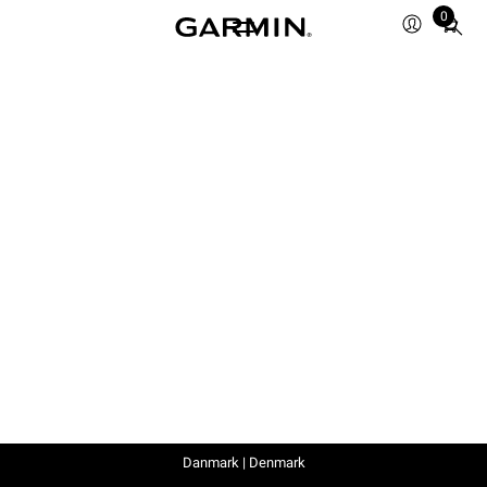
0
Total
items
in
cart:
0
Danmark | Denmark