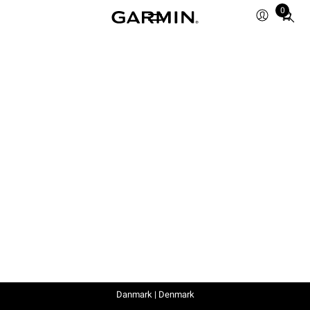
0
Total
items
in
cart:
0
Danmark | Denmark