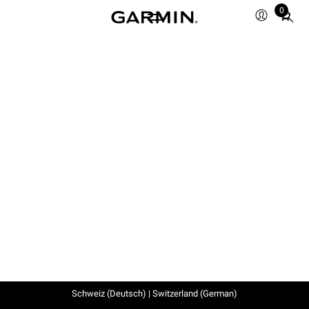
0
Total
items
in
cart:
0
Schweiz (Deutsch) | Switzerland (German)