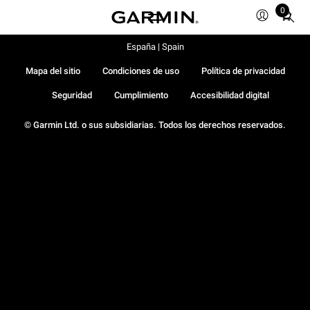
0
Total
items
in
España | Spain
cart:
Mapa del sitio
Condiciones de uso
Política de privacidad
0
Seguridad
Cumplimiento
Accesibilidad digital
© Garmin Ltd. o sus subsidiarias. Todos los derechos reservados.