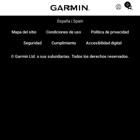
0
Total
items
in
España | Spain
cart:
Mapa del sitio
Condiciones de uso
Política de privacidad
0
Seguridad
Cumplimiento
Accesibilidad digital
© Garmin Ltd. o sus subsidiarias. Todos los derechos reservados.