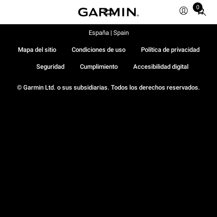
0
Total
items
in
España | Spain
cart:
Mapa del sitio
Condiciones de uso
Política de privacidad
0
Seguridad
Cumplimiento
Accesibilidad digital
© Garmin Ltd. o sus subsidiarias. Todos los derechos reservados.