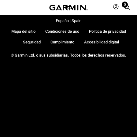
0
Total
items
in
España | Spain
cart:
Mapa del sitio
Condiciones de uso
Política de privacidad
0
Seguridad
Cumplimiento
Accesibilidad digital
© Garmin Ltd. o sus subsidiarias. Todos los derechos reservados.