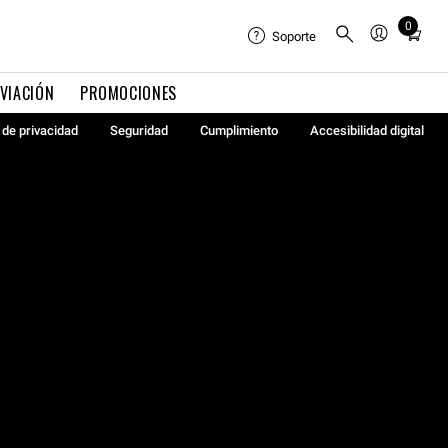
0
Total
Soporte
items
in
VIACIÓN
PROMOCIONES
cart:
0
a de privacidad
Seguridad
Cumplimiento
Accesibilidad digital