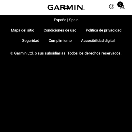
0
Total
items
in
España | Spain
cart:
Mapa del sitio
Condiciones de uso
Política de privacidad
0
Seguridad
Cumplimiento
Accesibilidad digital
© Garmin Ltd. o sus subsidiarias. Todos los derechos reservados.