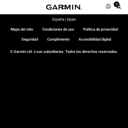
0
Total
items
in
España | Spain
cart:
Mapa del sitio
Condiciones de uso
Política de privacidad
0
Seguridad
Cumplimiento
Accesibilidad digital
© Garmin Ltd. o sus subsidiarias. Todos los derechos reservados.