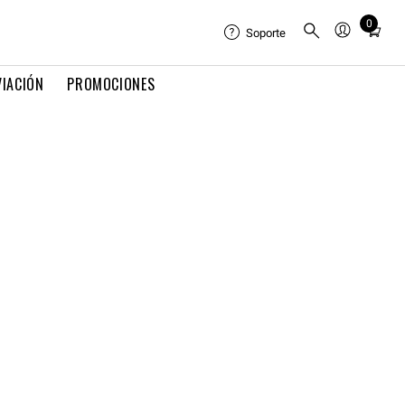
0
Total
Soporte
items
in
VIACIÓN
PROMOCIONES
cart:
0