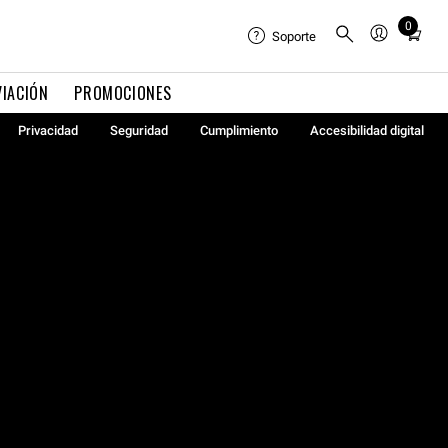
0
Total
Soporte
items
in
VIACIÓN
PROMOCIONES
cart:
0
Privacidad
Seguridad
Cumplimiento
Accesibilidad digital