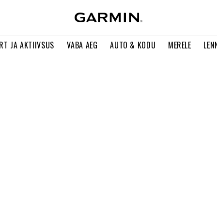
RT JA AKTIIVSUS
VABA AEG
AUTO & KODU
MERELE
LEN