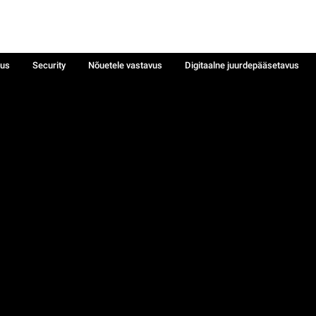
sus
Security
Nõuetele vastavus
Digitaalne juurdepääsetavus