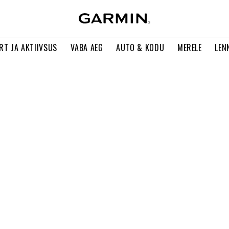
RT JA AKTIIVSUS
VABA AEG
AUTO & KODU
MERELE
LEN