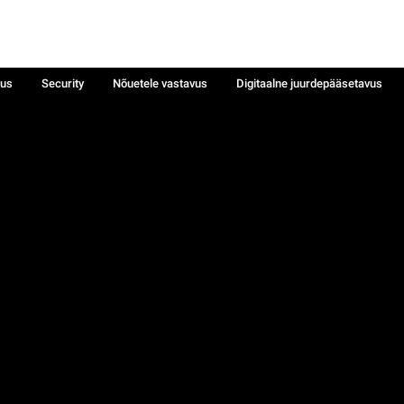
sus
Security
Nõuetele vastavus
Digitaalne juurdepääsetavus