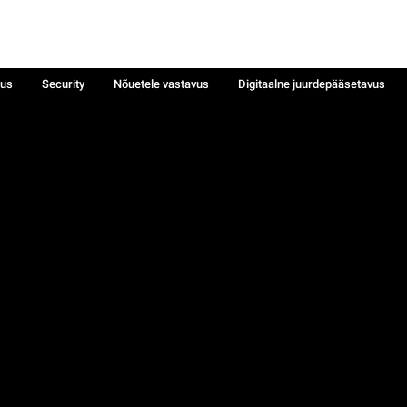
sus
Security
Nõuetele vastavus
Digitaalne juurdepääsetavus