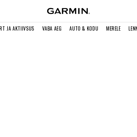
RT JA AKTIIVSUS
VABA AEG
AUTO & KODU
MERELE
LEN