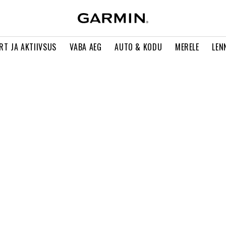
RT JA AKTIIVSUS
VABA AEG
AUTO & KODU
MERELE
LEN