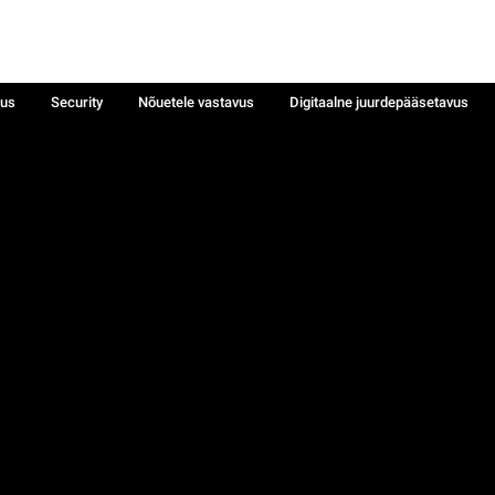
sus
Security
Nõuetele vastavus
Digitaalne juurdepääsetavus