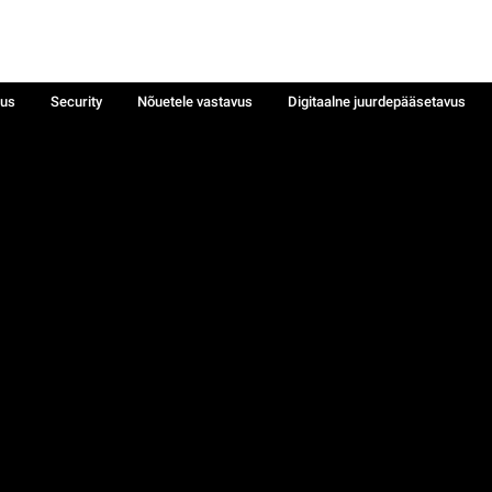
sus
Security
Nõuetele vastavus
Digitaalne juurdepääsetavus