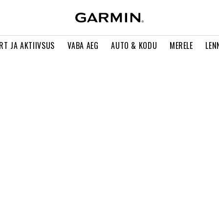
RT JA AKTIIVSUS
VABA AEG
AUTO & KODU
MERELE
LEN