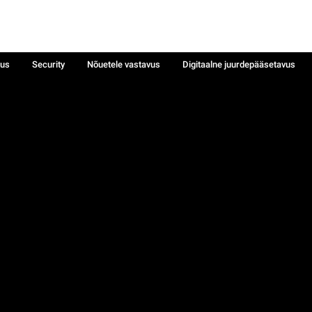
sus
Security
Nõuetele vastavus
Digitaalne juurdepääsetavus