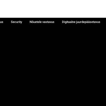
sus
Security
Nõuetele vastavus
Digitaalne juurdepääsetavus