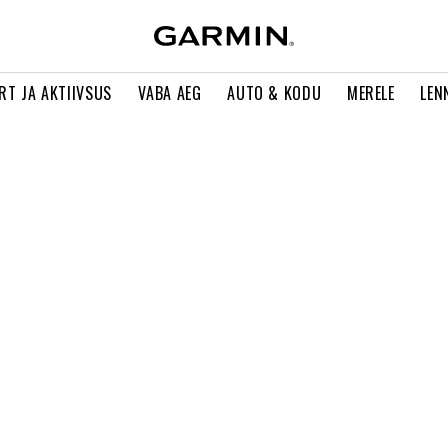
RT JA AKTIIVSUS
VABA AEG
AUTO & KODU
MERELE
LEN