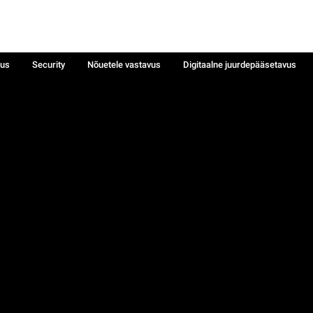
sus
Security
Nõuetele vastavus
Digitaalne juurdepääsetavus