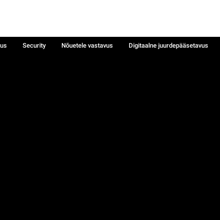
sus
Security
Nõuetele vastavus
Digitaalne juurdepääsetavus