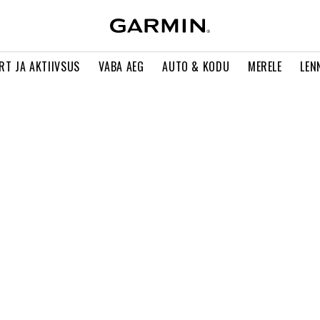
RT JA AKTIIVSUS
VABA AEG
AUTO & KODU
MERELE
LEN