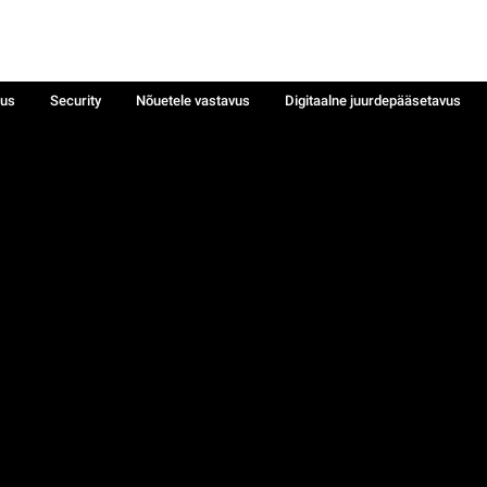
sus
Security
Nõuetele vastavus
Digitaalne juurdepääsetavus