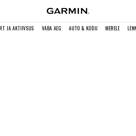
RT JA AKTIIVSUS
VABA AEG
AUTO & KODU
MERELE
LEN