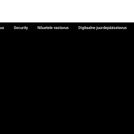
sus
Security
Nõuetele vastavus
Digitaalne juurdepääsetavus