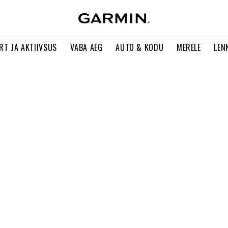
RT JA AKTIIVSUS
VABA AEG
AUTO & KODU
MERELE
LEN