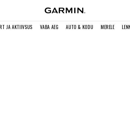
RT JA AKTIIVSUS
VABA AEG
AUTO & KODU
MERELE
LEN