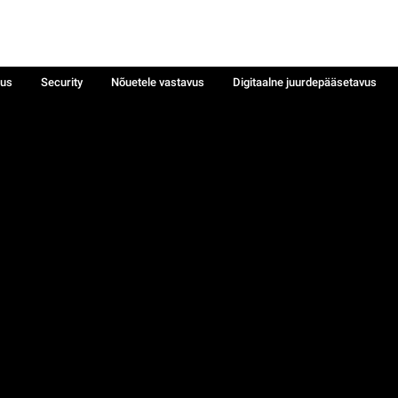
sus
Security
Nõuetele vastavus
Digitaalne juurdepääsetavus