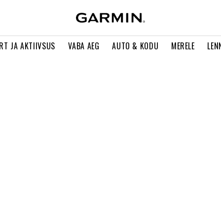
RT JA AKTIIVSUS
VABA AEG
AUTO & KODU
MERELE
LEN