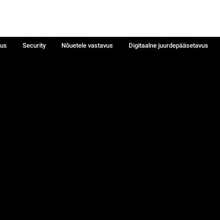
sus
Security
Nõuetele vastavus
Digitaalne juurdepääsetavus