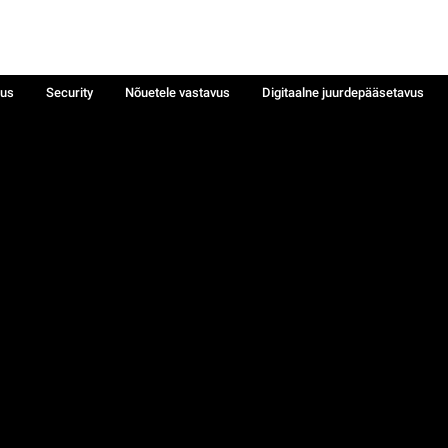
sus
Security
Nõuetele vastavus
Digitaalne juurdepääsetavus