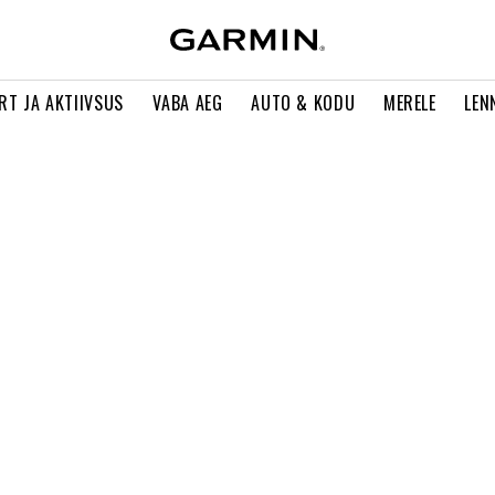
RT JA AKTIIVSUS
VABA AEG
AUTO & KODU
MERELE
LEN