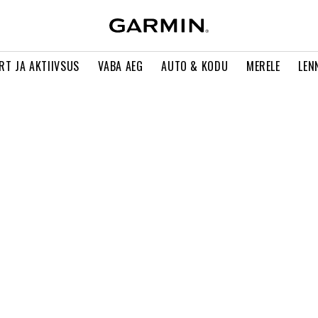
RT JA AKTIIVSUS
VABA AEG
AUTO & KODU
MERELE
LEN