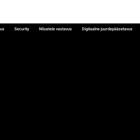
sus
Security
Nõuetele vastavus
Digitaalne juurdepääsetavus